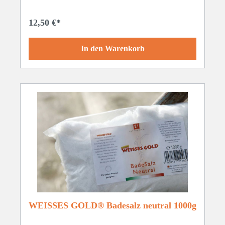
schonend gereinigt und gepflegt. Quellwasser aus der
Ursteinregion Mühlviertel, natürliche Vitamine und die
12,50 €*
ätherische Frische von Pfefferminze vervollkommnen die
gesunde Mundhygiene, die gänzlich ohne chemische
Fluoride und künstliche Schäumungsmittel
In den Warenkorb
auskommt.Inhaltsstoffe: Aqua (Naturquellwasser), Sodium
Chloride (Natursalz), Glycerine, Guar Gum (natürliches
genießbares Verdickungsmittel), Natural Essential Oils
(natürliche ätherische Öle), Panthenol (Hautvitamin)
Anwendung: Als natürlicher Ersatz für Zahngel, geeignet
für Erwachsene und Kinder
WEISSES GOLD® Badesalz neutral 1000g