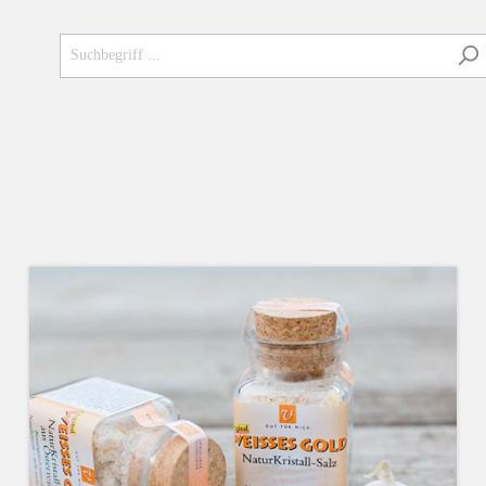
ür die Küche
WEISSES GOLD Bio
Bergkräutersalz
igt Wirkung
VEDA Sonderedition