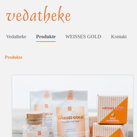
Vedatheke
Produkte
WEISSES GOLD
Kontakt
Produkte
Zur Kategorie Produkte
WEISSES GOLD NaturKristall-Salz
Feines f
Feines aus Österreich
VEDA ze
Geschenkideen